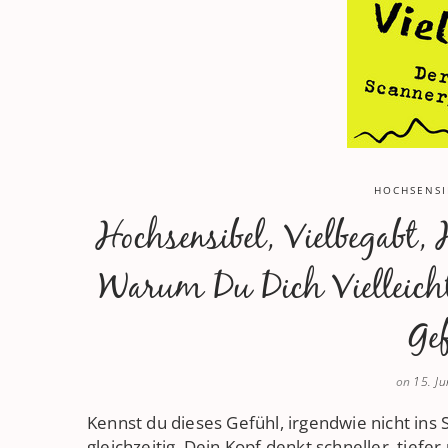
HOCHSENSI
Hochsensibel, Vielbegabt,
Warum Du Dich Vielleicht
Ge
on
15. J
Kennst du dieses Gefühl, irgendwie nicht ins
gleichzeitig. Dein Kopf denkt schneller, tie