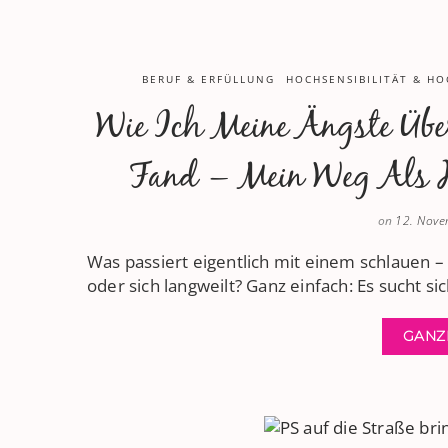
BERUF & ERFÜLLUNG
HOCHSENSIBILITÄT & H
Wie Ich Meine Ängste Üb
Fand – Mein Weg Als H
on
12. Nov
Was passiert eigentlich mit einem schlauen –
oder sich langweilt? Ganz einfach: Es sucht si
GANZ