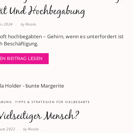
tät Und Hochbegabung
uni 2024
by
Nicola
 oft hochbegabten – Gehirn, wenn es unterfordert ist
ch Beschäftigung.
EN BEITRAG LESEN
ABUNG
TIPPS & STRATEGIEN FÜR VIELBEGABTE
Vielseitiger Mensch?
gust 2022
by
Nicola