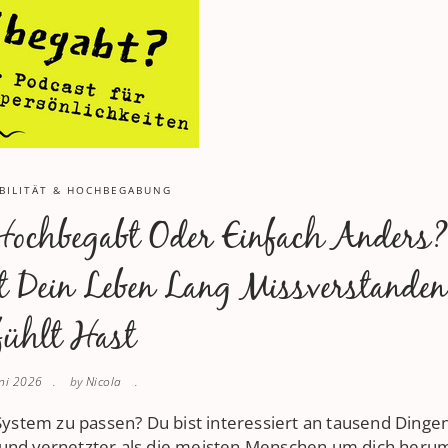
BILITÄT & HOCHBEGABUNG
 Hochbegabt Oder Einfach Anders
 Dein Leben Lang Missverstanden
fühlt Hast
uni 2026
by
Nicola
 System zu passen? Du bist interessiert an tausend Dinge
fer und vernetzter als die meisten Menschen um dich heru